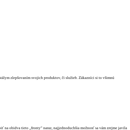
tálym zlepšovaním svojich produktov, či služieb. Zákazníci si to všimnú
iť na obidva tieto „fronty“ naraz, najjednoduchšia možnosť sa vám zrejme javila