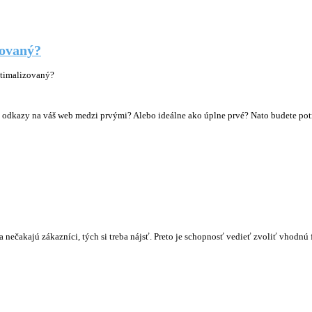
zovaný?
ptimalizovaný?
li odkazy na váš web medzi prvými? Alebo ideálne ako úplne prvé? Nato budete p
nečakajú zákazníci, tých si treba nájsť. Preto je schopnosť vedieť zvoliť vhodnú