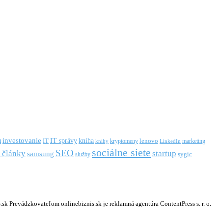
m
investovanie
IT správy
kniha
IT
kryptomeny
lenovo
marketing
knihy
LinkedIn
sociálne siete
SEO
startup
 články
samsung
služby
sygic
k Prevádzkovateľom onlinebiznis.sk je reklamná agentúra ContentPress s. r. o.