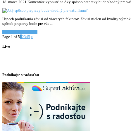
18. marca 2021
Komentáre vypnuté
na Aký spôsob prepravy bude vhodný pre vaš
Úspech podnikania závisí od viacerých faktorov. Závisí nielen od kvality výrobko
spôsob prepravy bude pre vás ...
Chcem vediet viac... »
Page 1 of 5
1
2
3
4
5
»
Live
Podnikajte s radosťou