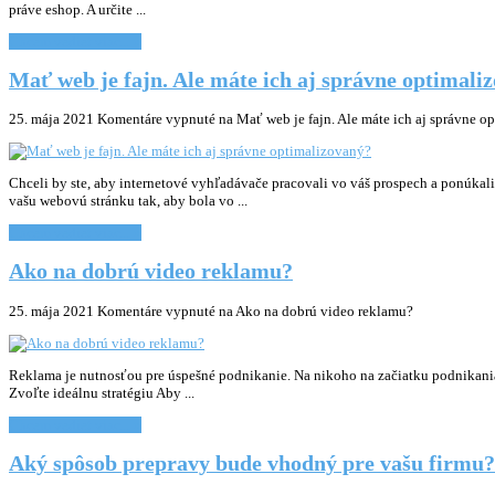
práve eshop. A určite ...
Chcem vediet viac... »
Mať web je fajn. Ale máte ich aj správne optimali
25. mája 2021
Komentáre vypnuté
na Mať web je fajn. Ale máte ich aj správne o
Chceli by ste, aby internetové vyhľadávače pracovali vo váš prospech a ponúka
vašu webovú stránku tak, aby bola vo ...
Chcem vediet viac... »
Ako na dobrú video reklamu?
25. mája 2021
Komentáre vypnuté
na Ako na dobrú video reklamu?
Reklama je nutnosťou pre úspešné podnikanie. Na nikoho na začiatku podnikania 
Zvoľte ideálnu stratégiu Aby ...
Chcem vediet viac... »
Aký spôsob prepravy bude vhodný pre vašu firmu?