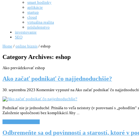
smart hodinky
aplikácie
startup
cloud
virtuálna realita
príslušenstvo
investovanie
SEO
Home
/
online biznis
/
eshop
Category Archives:
eshop
Ako prevádzkovať eshop
Ako začať podnikať čo najjednoduchšie?
30. septembra 2023
Komentáre vypnuté
na Ako začať podnikať čo najjednoduch
Podnikať nie je jednoduché. Prináša to veľa neistoty (v porovnaní s „pohodlím
Založenie spoločnosti bez komplikácií Aby ...
Chcem vediet viac... »
Odbremeňte sa od povinností a starostí, ktoré v po