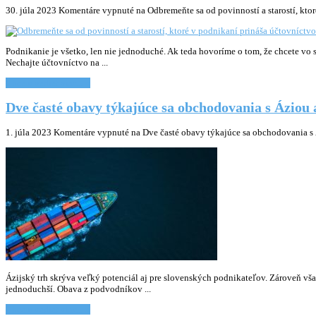
30. júla 2023
Komentáre vypnuté
na Odbremeňte sa od povinností a starostí, kto
Podnikanie je všetko, len nie jednoduché. Ak teda hovoríme o tom, že chcete vo
Nechajte účtovníctvo na ...
Chcem vediet viac... »
Dve časté obavy týkajúce sa obchodovania s Áziou a
1. júla 2023
Komentáre vypnuté
na Dve časté obavy týkajúce sa obchodovania s Á
Ázijský trh skrýva veľký potenciál aj pre slovenských podnikateľov. Zároveň vša
jednoduchší. Obava z podvodníkov ...
Chcem vediet viac... »