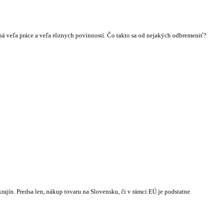
ná veľa práce a veľa rôznych povinností. Čo takto sa od nejakých odbremeniť?
ajín. Predsa len, nákup tovaru na Slovensku, či v rámci EÚ je podstatne