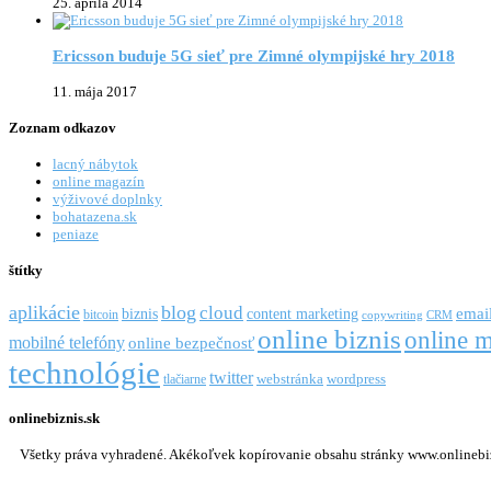
25. apríla 2014
Ericsson buduje 5G sieť pre Zimné olympijské hry 2018
11. mája 2017
Zoznam odkazov
lacný nábytok
online magazín
výživové doplnky
bohatazena.sk
peniaze
štítky
aplikácie
blog
cloud
emai
biznis
content marketing
bitcoin
copywriting
CRM
online biznis
online m
mobilné telefóny
online bezpečnosť
technológie
twitter
webstránka
wordpress
tlačiarne
onlinebiznis.sk
Všetky práva vyhradené. Akékoľvek kopírovanie obsahu stránky www.onlinebizni