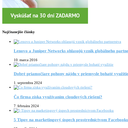
Najčítanejšie články
Lenovo a Juniper Networks ohlasujú vznik globálneho partn
10. marca 2016
Dobré priamočiare pohony nájdu v priemysle bohaté využiti
1. septembra 2024
Čo firma získa využívaním cloudových riešení?
7. februára 2024
5 Tipov na marketingový úspech prostredníctvom Facebook