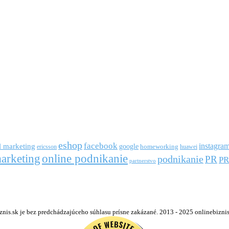
eshop
facebook
l marketing
instagra
google
ericsson
homeworking
huawei
arketing
online podnikanie
podnikanie
PR
PR
partnerstvo
s.sk je bez predchádzajúceho súhlasu prísne zakázané. 2013 - 2025 onlinebiznis.s