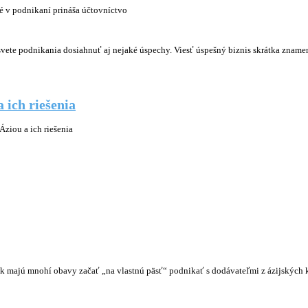
ré v podnikaní prináša účtovníctvo
 svete podnikania dosiahnuť aj nejaké úspechy. Viesť úspešný biznis skrátka zname
 ich riešenia
ziou a ich riešenia
k majú mnohí obavy začať „na vlastnú päsť“ podnikať s dodávateľmi z ázijských kr