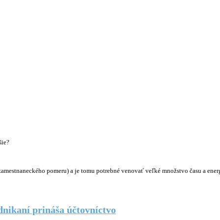
šie?
“ zamestnaneckého pomeru) a je tomu potrebné venovať veľké množstvo času a energ
dnikaní prináša účtovníctvo