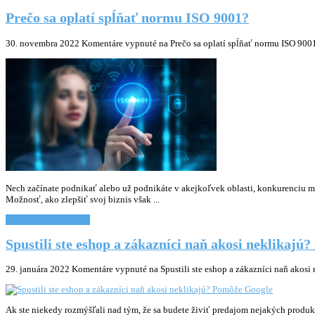
Prečo sa oplatí spĺňať normu ISO 9001?
30. novembra 2022
Komentáre vypnuté
na Prečo sa oplatí spĺňať normu ISO 900
Nech začínate podnikať alebo už podnikáte v akejkoľvek oblasti, konkurenciu mát
Možnosť, ako zlepšiť svoj biznis však ...
Chcem vediet viac... »
Spustili ste eshop a zákazníci naň akosi neklikajú
29. januára 2022
Komentáre vypnuté
na Spustili ste eshop a zákazníci naň akos
Ak ste niekedy rozmýšľali nad tým, že sa budete živiť predajom nejakých produk