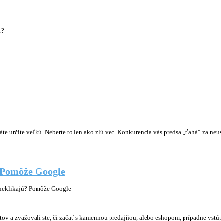
1?
e určite veľkú. Neberte to len ako zlú vec. Konkurencia vás predsa „ťahá“ za neus
? Pomôže Google
i neklikajú? Pomôže Google
tov a zvažovali ste, či začať s kamennou predajňou, alebo eshopom, prípadne vstúp