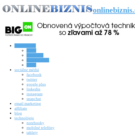
onlinebiznis
online biznis
eshop
rozhovory
homeworking
knihy
sociálne médiá
facebook
twitter
google plus
linkedin
instagram
snapchat
email marketing
affiliate
blog
technológie
notebooky
mobilné telefóny
tablety