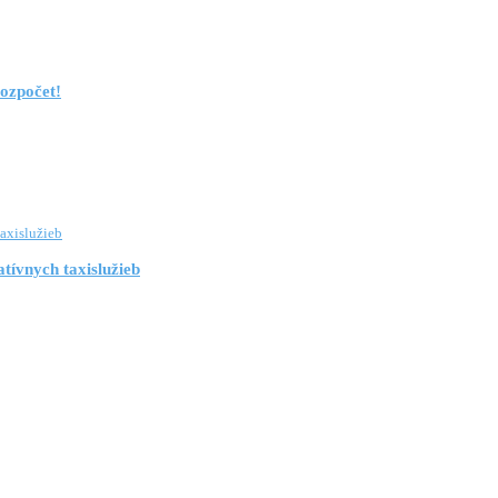
rozpočet!
tívnych taxislužieb