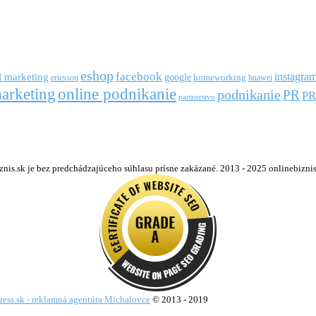
eshop
facebook
l marketing
instagra
google
ericsson
homeworking
huawei
arketing
online podnikanie
podnikanie
PR
PR
partnerstvo
s.sk je bez predchádzajúceho súhlasu prísne zakázané. 2013 - 2025 onlinebiznis.s
ress.sk - reklamná agentúra Michalovce
© 2013 - 2019