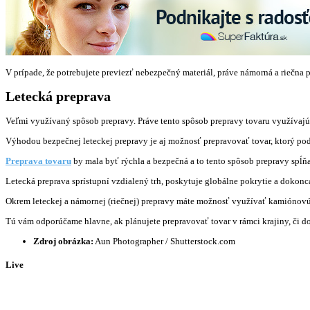
V prípade, že potrebujete previezť nebezpečný materiál, práve námorná a riečna
Letecká preprava
Veľmi využívaný spôsob prepravy. Práve tento spôsob prepravy tovaru využívajú 
Výhodou bezpečnej leteckej prepravy je aj možnosť prepravovať tovar, ktorý pod
Preprava tovaru
by mala byť rýchla a bezpečná a to tento spôsob prepravy spĺň
Letecká preprava sprístupní vzdialený trh, poskytuje globálne pokrytie a dokonc
Okrem leteckej a námornej (riečnej) prepravy máte možnosť využívať kamiónovú
Tú vám odporúčame hlavne, ak plánujete prepravovať tovar v rámci krajiny, či do
Zdroj obrázka:
Aun Photographer / Shutterstock.com
Live