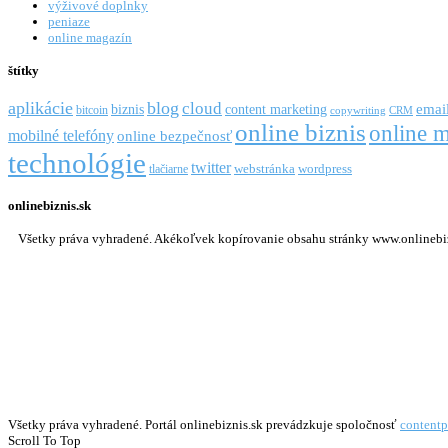
výživové doplnky
peniaze
online magazín
štítky
aplikácie
blog
cloud
emai
biznis
content marketing
bitcoin
copywriting
CRM
online biznis
online m
mobilné telefóny
online bezpečnosť
technológie
twitter
webstránka
wordpress
tlačiarne
onlinebiznis.sk
Všetky práva vyhradené. Akékoľvek kopírovanie obsahu stránky www.onlinebizni
Všetky práva vyhradené. Portál onlinebiznis.sk prevádzkuje spoločnosť
contentp
Scroll To Top