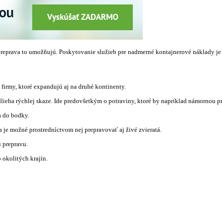
 preprava to umožňujú. Poskytovanie služieb pre nadmerné kontajnerové náklady je
firmy, ktoré expandujú aj na druhé kontinenty.
lieha rýchlej skaze. Ide predovšetkým o potraviny, ktoré by napríklad námornou p
a do bodky.
a je možné prostredníctvom nej prepravovať aj živé zvieratá.
 prepravu.
 okolitých krajín.