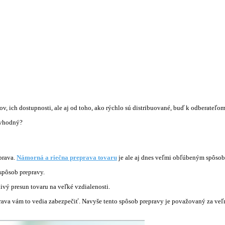
v, ich dostupnosti, ale aj od toho, ako rýchlo sú distribuované, buď k odberateľo
 vhodný?
prava.
Námorná a riečna preprava tovaru
je ale aj dnes veľmi obľúbeným spôso
 spôsob prepravy.
ivý presun tovaru na veľké vzdialenosti.
prava vám to vedia zabezpečiť. Navyše tento spôsob prepravy je považovaný za ve