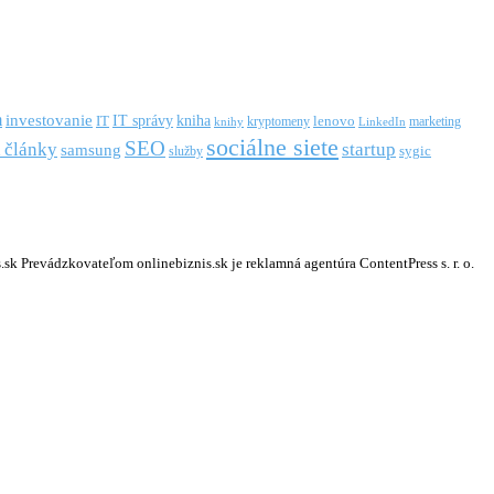
m
investovanie
IT správy
kniha
IT
kryptomeny
lenovo
marketing
knihy
LinkedIn
sociálne siete
SEO
startup
 články
samsung
služby
sygic
k Prevádzkovateľom onlinebiznis.sk je reklamná agentúra ContentPress s. r. o.