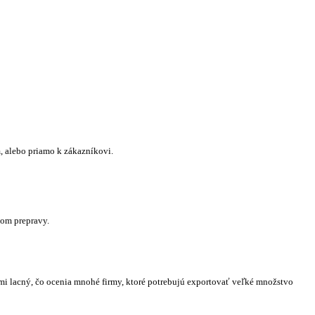
m, alebo priamo k zákazníkovi.
bom prepravy.
ľmi lacný, čo ocenia mnohé firmy, ktoré potrebujú exportovať veľké množstvo