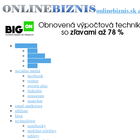
onlinebiznis.sk
online biznis
eshop
rozhovory
homeworking
knihy
sociálne médiá
facebook
twitter
google plus
linkedin
instagram
snapchat
email marketing
affiliate
blog
technológie
notebooky
mobilné telefóny
tablety