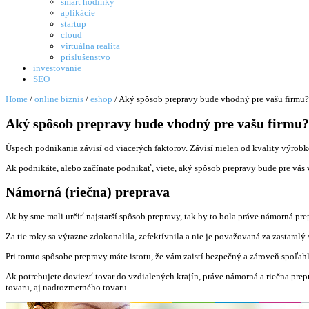
smart hodinky
aplikácie
startup
cloud
virtuálna realita
príslušenstvo
investovanie
SEO
Home
/
online biznis
/
eshop
/
Aký spôsob prepravy bude vhodný pre vašu firmu?
Aký spôsob prepravy bude vhodný pre vašu firmu?
Úspech podnikania závisí od viacerých faktorov. Závisí nielen od kvality výrobko
Ak podnikáte, alebo začínate podnikať, viete, aký spôsob prepravy bude pre vás
Námorná (riečna) preprava
Ak by sme mali určiť najstarší spôsob prepravy, tak by to bola práve námorná pre
Za tie roky sa výrazne zdokonalila, zefektívnila a nie je považovaná za zastaralý
Pri tomto spôsobe prepravy máte istotu, že vám zaistí bezpečný a zároveň spoľahl
Ak potrebujete doviezť tovar do vzdialených krajín, práve námorná a riečna pre
tovaru, aj nadrozmerného tovaru.