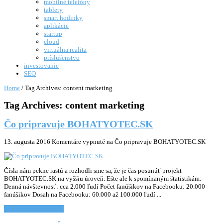
mobilné telefóny
tablety
smart hodinky
aplikácie
startup
cloud
virtuálna realita
príslušenstvo
investovanie
SEO
Home
/
Tag Archives: content marketing
Tag Archives:
content marketing
Čo pripravuje BOHATYOTEC.SK
13. augusta 2016
Komentáre vypnuté
na Čo pripravuje BOHATYOTEC.SK
Čísla nám pekne rastú a rozhodli sme sa, že je čas posunúť projekt
BOHATYOTEC.SK na vyššiu úroveň. Ešte ale k spomínaným štatistikám:
Denná návštevnosť: cca 2.000 ľudí Počet fanúšikov na Facebooku: 20.000
fanúšikov Dosah na Facebooku: 60.000 až 100.000 ľudí ...
Chcem vediet viac... »