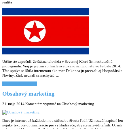
realita
Určite ste započuli, že štátna televízia v Severnej Kórei šíri neskutočnú
propagandu. Vraj je jej tím vo finále svetového šampionátu vo futbale 2014.
Táto správa sa šírila internetom ako mor. Dokonca ju prevzali aj Hospodárske
Noviny. Žiaľ, nechali sa nachytať. ...
Chcem vediet viac... »
Obsahový marketing
21. mája 2014
Komentáre vypnuté
na Obsahový marketing
Dnes je internet už každodennou súčasťou života ľudí. Už nestačí napísať len
nejaký text pre optimalizáciu pre vyhľadávače, aby ste sa zviditeľnili. Obsah