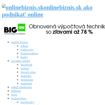
onlinebiznis.sk ako
podnikať online
online biznis
eshop
rozhovory
homeworking
knihy
sociálne médiá
facebook
twitter
google plus
linkedin
instagram
snapchat
email marketing
affiliate
blog
technológie
notebooky