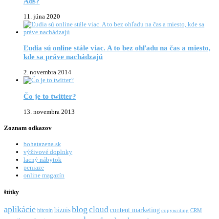
Ads?
11. júna 2020
Ľudia sú online stále viac. A to bez ohľadu na čas a miesto,
kde sa práve nachádzajú
2. novembra 2014
Čo je to twitter?
13. novembra 2013
Zoznam odkazov
bohatazena.sk
výživové doplnky
lacný nábytok
peniaze
online magazín
štítky
aplikácie
blog
cloud
biznis
content marketing
bitcoin
copywriting
CRM