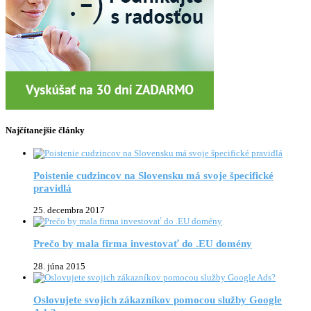
Najčítanejšie články
Poistenie cudzincov na Slovensku má svoje špecifické
pravidlá
25. decembra 2017
Prečo by mala firma investovať do .EU domény
28. júna 2015
Oslovujete svojich zákazníkov pomocou služby Google