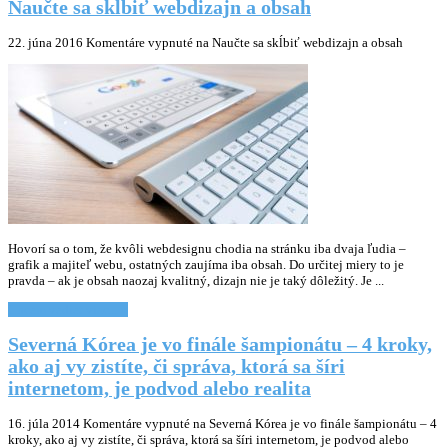
Naučte sa skĺbiť webdizajn a obsah
22. júna 2016
Komentáre vypnuté
na Naučte sa skĺbiť webdizajn a obsah
Hovorí sa o tom, že kvôli webdesignu chodia na stránku iba dvaja ľudia –
grafik a majiteľ webu, ostatných zaujíma iba obsah. Do určitej miery to je
pravda – ak je obsah naozaj kvalitný, dizajn nie je taký dôležitý. Je ...
Chcem vediet viac... »
Severná Kórea je vo finále šampionátu – 4 kroky,
ako aj vy zistíte, či správa, ktorá sa šíri
internetom, je podvod alebo realita
16. júla 2014
Komentáre vypnuté
na Severná Kórea je vo finále šampionátu – 4
kroky, ako aj vy zistíte, či správa, ktorá sa šíri internetom, je podvod alebo