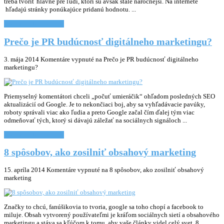
treba tvoriť hlavne pre ľudí, ktorí sú avšak stále náročnejší. Na internete
hľadajú stránky ponúkajúce pridanú hodnotu. ...
Chcem vediet viac... »
Prečo je PR budúcnosť digitálneho marketingu?
3. mája 2014
Komentáre vypnuté
na Prečo je PR budúcnosť digitálneho
marketingu?
Priemyselný komentátori chceli „počuť umieráčik“ ohľadom posledných SEO
aktualizácií od Google. Je to nekončiaci boj, aby sa vyhľadávacie pavúky,
roboty správali viac ako ľudia a preto Google začal čím ďalej tým viac
odmeňovať tých, ktorý si dávajú záležať na sociálnych signáloch ...
Chcem vediet viac... »
8 spôsobov, ako zosilniť obsahový marketing
15. apríla 2014
Komentáre vypnuté
na 8 spôsobov, ako zosilniť obsahový
marketing
Značky to chcú, fanúšikovia to tvoria, google sa toho chopí a facebook to
miluje. Obsah vytvorený používateľmi je kráľom sociálnych sietí a obsahového
marketingu a stáva sa kľúčom k tomu, aby vaše články videl celý svet. 8