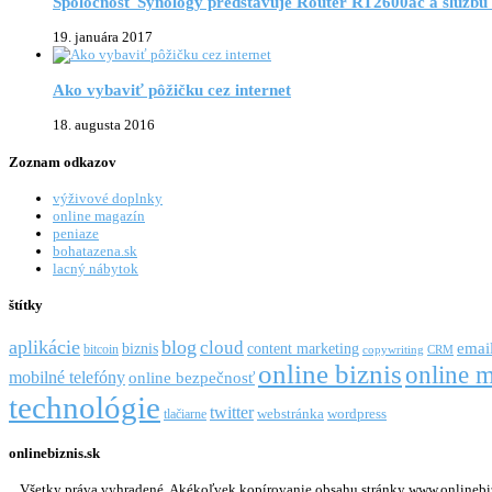
Spoločnosť Synology predstavuje Router RT2600ac a službu
19. januára 2017
Ako vybaviť pôžičku cez internet
18. augusta 2016
Zoznam odkazov
výživové doplnky
online magazín
peniaze
bohatazena.sk
lacný nábytok
štítky
aplikácie
blog
cloud
emai
biznis
content marketing
bitcoin
copywriting
CRM
online biznis
online m
mobilné telefóny
online bezpečnosť
technológie
twitter
webstránka
wordpress
tlačiarne
onlinebiznis.sk
Všetky práva vyhradené. Akékoľvek kopírovanie obsahu stránky www.onlinebizni