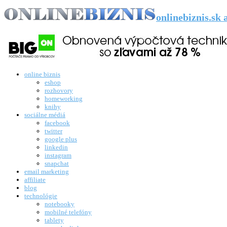
onlinebiznis.sk
online biznis
eshop
rozhovory
homeworking
knihy
sociálne médiá
facebook
twitter
google plus
linkedin
instagram
snapchat
email marketing
affiliate
blog
technológie
notebooky
mobilné telefóny
tablety