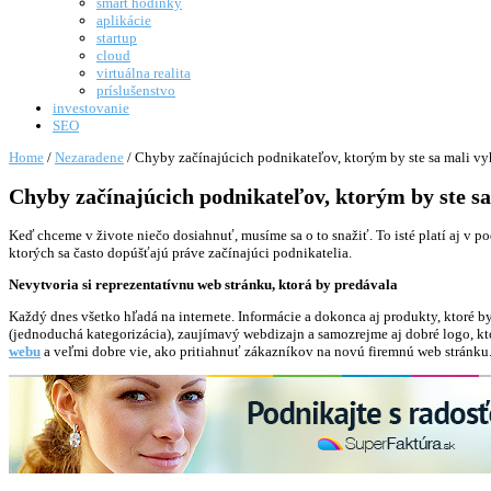
smart hodinky
aplikácie
startup
cloud
virtuálna realita
príslušenstvo
investovanie
SEO
Home
/
Nezaradene
/
Chyby začínajúcich podnikateľov, ktorým by ste sa mali v
Chyby začínajúcich podnikateľov, ktorým by ste s
Keď chceme v živote niečo dosiahnuť, musíme sa o to snažiť. To isté platí aj v 
ktorých sa často dopúšťajú práve začínajúci podnikatelia.
Nevytvoria si reprezentatívnu web stránku, ktorá by predávala
Každý dnes všetko hľadá na internete. Informácie a dokonca aj produkty, ktoré by
(jednoduchá kategorizácia), zaujímavý webdizajn a samozrejme aj dobré logo, k
webu
a veľmi dobre vie, ako pritiahnuť zákazníkov na novú firemnú web stránku