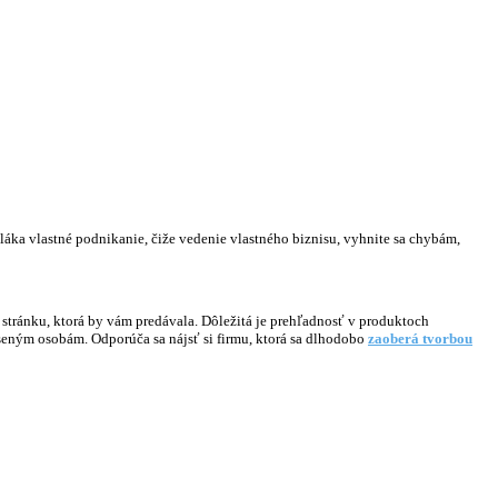
láka vlastné podnikanie, čiže vedenie vlastného biznisu, vyhnite sa chybám,
b stránku, ktorá by vám predávala. Dôležitá je prehľadnosť v produktoch
seným osobám. Odporúča sa nájsť si firmu, ktorá sa dlhodobo
zaoberá tvorbou