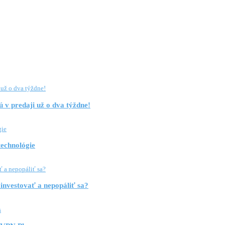
 v predaji už o dva týždne!
technológie
investovať a nepopáliť sa?