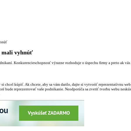
yhnúť
a mali vyhnúť
podnikaní. Konkurencieschopnosť výrazne rozhoduje o úspechu firmy a preto ak vás 
 si chcel kúpiť. Ak chcete, aby sa vám darilo, dajte si vytvoriť reprezentatívnu we
toré bude reprezentovať vaše podnikanie. Neodporúča sa zveriť tvorbu webu neskú
.