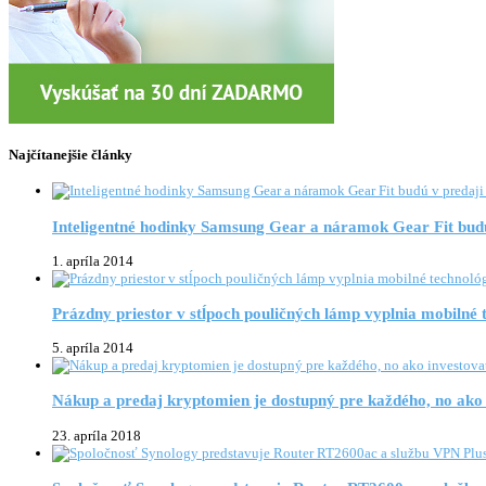
Najčítanejšie články
Inteligentné hodinky Samsung Gear a náramok Gear Fit budú
1. apríla 2014
Prázdny priestor v stĺpoch pouličných lámp vyplnia mobilné 
5. apríla 2014
Nákup a predaj kryptomien je dostupný pre každého, no ako 
23. apríla 2018