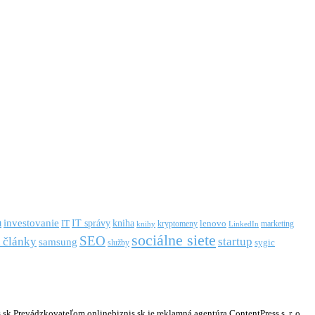
m
investovanie
IT správy
kniha
IT
kryptomeny
lenovo
marketing
knihy
LinkedIn
sociálne siete
SEO
startup
 články
samsung
služby
sygic
k Prevádzkovateľom onlinebiznis.sk je reklamná agentúra ContentPress s. r. o.