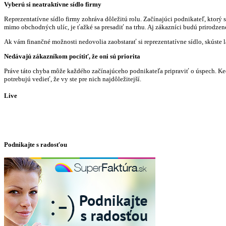
Vyberú si neatraktívne sídlo firmy
Reprezentatívne sídlo firmy zohráva dôležitú rolu. Začínajúci podnikateľ, ktorý 
mimo obchodných ulíc, je ťažké sa presadiť na trhu. Aj zákazníci budú prirodzene
Ak vám finančné možnosti nedovolia zaobstarať si reprezentatívne sídlo, skúste l
Nedávajú zákazníkom pocítiť, že oni sú priorita
Práve táto chyba môže každého začínajúceho podnikateľa pripraviť o úspech. Keďž
potrebujú vedieť, že vy ste pre nich najdôležitejší.
Live
Podnikajte s radosťou