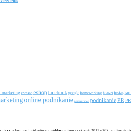
 VPN Plus
eshop
facebook
l marketing
instagra
google
ericsson
homeworking
huawei
arketing
online podnikanie
podnikanie
PR
PR
partnerstvo
s.sk je bez predchádzajúceho súhlasu prísne zakázané. 2013 - 2025 onlinebiznis.s