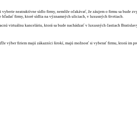
si vyberie neatraktívne sídlo firmy, nemôže očakávať, že záujem o firmu sa bude zv
 hľadať firmy, ktoré sídlia na významných uliciach, v luxusných štvrtiach.
acnú virtuálnu kanceláriu, ktorá sa bude nachádzať v luxusných častiach Bratislav
e výber firiem majú zákazníci širokí, majú možnosť si vyberať firmu, ktorá im pr