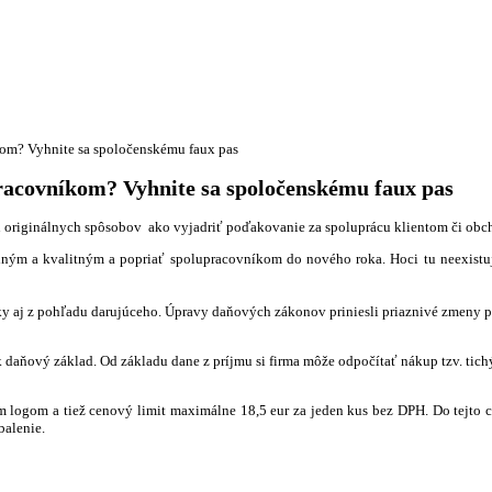
om? Vyhnite sa spoločenskému faux pas
racovníkom? Vyhnite sa spoločenskému faux pas
oveň originálnych spôsobov ako vyjadriť poďakovanie za spoluprácu klientom či o
ným a kvalitným a popriať spolupracovníkom do nového roka. Hoci tu neexistuje
 aj z pohľadu darujúceho. Úpravy daňových zákonov priniesli priaznivé zmeny pr
k daňový základ. Od základu dane z príjmu si firma môže odpočítať nákup tzv. tic
 logom a tiež cenový limit maximálne 18,5 eur za jeden kus bez DPH. Do tejto c
balenie.