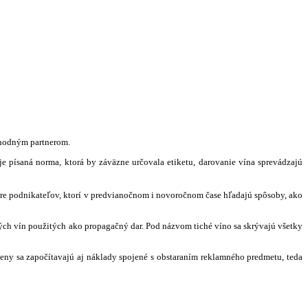
bchodným partnerom.
 písaná norma, ktorá by záväzne určovala etiketu, darovanie vína sprevádzajú
e podnikateľov, ktorí v predvianočnom i novoročnom čase hľadajú spôsoby, ako
hých vín použitých ako propagačný dar. Pod názvom tiché víno sa skrývajú všetky
eny sa započítavajú aj náklady spojené s obstaraním reklamného predmetu, teda