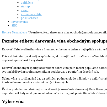
aplikácie
startup
cloud
virtuálna realita
príslušenstvo
investovanie
SEO
Home
/
Nezaradene
/
Poznáte etiketu darovania vína obchodným spolupracovník
Poznáte etiketu darovania vína obchodným spolup
Darovať fľašu kvalitného vína s firemnou etiketou je jeden z najlepších a zár
Práve dobré víno je skvelým spôsobom, ako spojiť vašu značku s niečím lahod
nepísané spoločenské zvyklosti.
Darovať obchodným spolupracovníkom dobré víno patrí medzi populárne darčeky
svojim kľúčovým spolupracovníkom poďakovať a popriať im úspešný rok.
Nákup vína je totiž možné dať za určitých podmienok do nákladov a znížiť si ta
klasické hroznové vína s výnimkou tých šumivých.
Ďalšou podmienkou daňovej uznateľnosti je označenie darovanej fľaše firemným
napríklad náklady na dopravu, návrh a tlač vinetou, polepenie fliaš či darčekové 
Výber vína