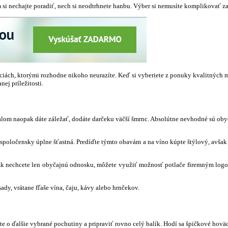
m si nechajte poradiť, nech si neodtrhnete hanbu. Výber si nemusíte komplikovať
áciách, ktorými rozhodne nikoho neurazíte. Keď si vyberiete z ponuky kvalitných 
ej príležitosti.
 obalom naopak dáte záležať, dodáte darčeku väčší šmrnc. Absolútne nevhodné sú o
e spoločensky úplne šťastná. Predíďte týmto obavám a na víno kúpte štýlový, avša
Ak nechcete len obyčajnú odnosku, môžete využiť možnosť potlače firemným logom 
dy, vrátane fľaše vína, čaju, kávy alebo hrnčekov.
e o ďalšie vybrané pochutiny a pripraviť rovno celý balík. Hodí sa špičkové hovä