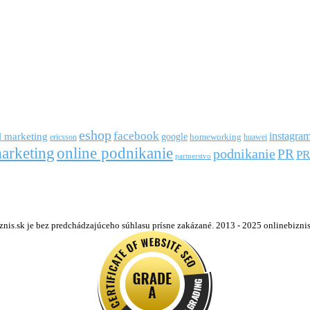
eshop
facebook
l marketing
instagra
google
ericsson
homeworking
huawei
arketing
online podnikanie
podnikanie
PR
PR
partnerstvo
s.sk je bez predchádzajúceho súhlasu prísne zakázané. 2013 - 2025 onlinebiznis.s