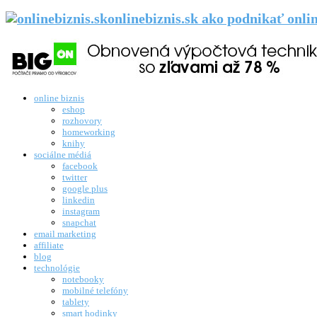
onlinebiznis.sk ako podnikať onli
online biznis
eshop
rozhovory
homeworking
knihy
sociálne médiá
facebook
twitter
google plus
linkedin
instagram
snapchat
email marketing
affiliate
blog
technológie
notebooky
mobilné telefóny
tablety
smart hodinky