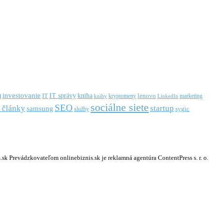
m
investovanie
IT správy
kniha
IT
kryptomeny
lenovo
marketing
knihy
LinkedIn
sociálne siete
SEO
startup
 články
samsung
služby
sygic
k Prevádzkovateľom onlinebiznis.sk je reklamná agentúra ContentPress s. r. o.