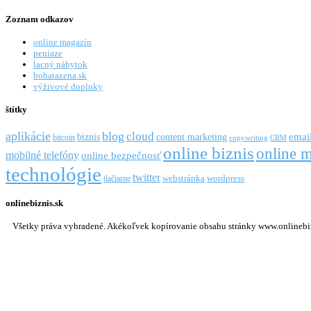
Zoznam odkazov
online magazín
peniaze
lacný nábytok
bohatazena.sk
výživové doplnky
štítky
aplikácie
blog
cloud
emai
biznis
content marketing
bitcoin
copywriting
CRM
online biznis
online m
mobilné telefóny
online bezpečnosť
technológie
twitter
webstránka
wordpress
tlačiarne
onlinebiznis.sk
Všetky práva vyhradené. Akékoľvek kopírovanie obsahu stránky www.onlinebizni