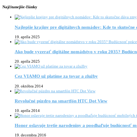
Najčítanejšie články
Najlepšie krajiny pre digitálnych nomádov: Kde to skutočne
19. apríla 2025
Ako bude vyzerať digitálne nomádstvo v roku 2035? Budúcn
20. apríla 2025
Cez VIAMO už platíme za tovar a zlužby
20. októbra 2014
Revolučné púzdro na smartfón HTC Dot View
10. apríla 2014
Honor oslavuje tretie narodeniny a poodhaľuje budúcnosť m
19. decembra 2016