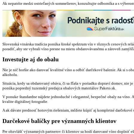
Ak nepatríte medzi ostrieľaných sommelierov, konzultujte odborníka a s výbero
Slovenská vinárska tradícia ponúka široké spektrum vín v rôznych cenových rel
poradiť, aby ste vybrali víno presne na mieru obdarovávanému a zároveň zamýšľan
Investujte aj do obalu
Nie je nič horšie ako darovať kvalitné víno a odbiť darčekové balenie. Ak si s
alkoholu.
Situácia, kedy sa obdarovaný obáva, či sa fľaša v poriadku dopraví domov, nie j
ponúka popredný tuzemský predajca obalových materiálov Paketo.sk.
V ponuke štandardne nájdete jednoduché i elegantné, bezpečné obaly na víno. 
kvalite digitálnej fotografie.
A ak dávate prednosť hotovým riešeniam, môžete kúpiť aj kompletné darčekové sa
Darčekové balíčky pre významných klientov
Pre obzvlášť významných partnerov či klientov sa hodí darované víno doplniť ešt