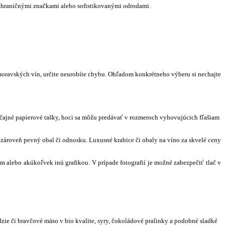
 zahraničnými značkami alebo sofistikovanými odrodami.
moravských vín, určite neurobíte chybu. Ohľadom konkrétneho výberu si nechajte
byčajné papierové tašky, hoci sa môžu predávať v rozmeroch vyhovujúcich fľašiam
k zároveň pevný obal či odnosku. Luxusné krabice či obaly na víno za skvelé ceny
alebo akúkoľvek inú grafikou. V prípade fotografií je možné zabezpečiť tlač v
dzie či bravčové mäso v bio kvalite, syry, čokoládové pralinky a podobné sladké