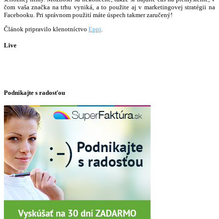
čom vaša značka na trhu vyniká, a to použite aj v marketingovej stratégii na
Facebooku. Pri správnom použití máte úspech takmer zaručený!
Článok pripravilo klenotníctvo
Eppi
.
Live
Podnikajte s radosťou