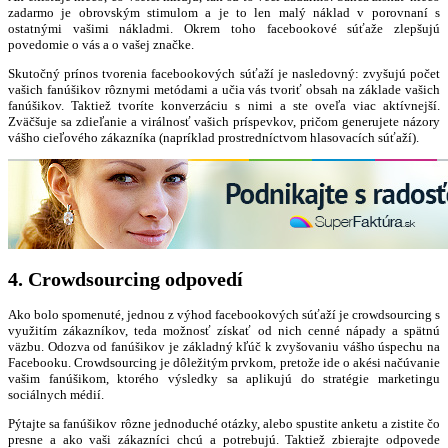
zadarmo je obrovským stimulom a je to len malý náklad v porovnaní s
ostatnými vašimi nákladmi. Okrem toho facebookové súťaže zlepšujú
povedomie o vás a o vašej značke.
Skutočný prínos tvorenia facebookových súťaží je nasledovný: zvyšujú počet
vašich fanúšikov rôznymi metódami a učia vás tvoriť obsah na základe vašich
fanúšikov. Taktiež tvoríte konverzáciu s nimi a ste oveľa viac aktívnejší.
Zväčšuje sa zdieľanie a virálnosť vašich príspevkov, pričom generujete názory
vášho cieľového zákazníka (napríklad prostredníctvom hlasovacích súťaží).
4. Crowdsourcing odpovedí
Ako bolo spomenuté, jednou z výhod facebookových súťaží je crowdsourcing s
využitím zákazníkov, teda možnosť získať od nich cenné nápady a spätnú
väzbu. Odozva od fanúšikov je základný kľúč k zvyšovaniu vášho úspechu na
Facebooku. Crowdsourcing je dôležitým prvkom, pretože ide o akési načúvanie
vašim fanúšikom, ktorého výsledky sa aplikujú do stratégie marketingu
sociálnych médií.
Pýtajte sa fanúšikov rôzne jednoduché otázky, alebo spustite anketu a zistite čo
presne a ako vaši zákazníci chcú a potrebujú. Taktiež zbierajte odpovede