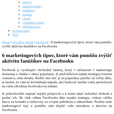
tablety
smart hodinky
aplikácie
startup
cloud
virtuálna realita
príslušenstvo
investovanie
SEO
Home
/
sociálne médiá
/
facebook
/
6 marketingových tipov, ktoré vám pomôžu
zvýšiť aktivitu fanúšikov na Facebooku
6 marketingových tipov, ktoré vám pomôžu zvýšiť
aktivitu fanúšikov na Facebooku
Facebook je vynikajúci obchodný nástroj, ktorý v súčasnosti v marketingu
dominuje a vládne v rámci popularity. Je preň kľúčová najmä stratégia tvorenia
content-u, teda obsahu. Keďže táto sieť je na poprednej priečke už veľmi dlho,
je možné, že vám už dochádzajú nápady, ako budovať značku vašej spoločnosti
na vašej oficiálnej facebookovej stránke.
Je jednoduchšie napísať nejaký príspevok a k nemu nájsť rozkošný obrázok a
poslať ich. Ak však vášmu Facebooku dáte nejakú stratégiu, získate väčšiu
šancu na kontakt a rozhovory zo svojím publikom a zákazníkmi. Použite naše
marketingové tipy a pomôžu vám zlepšiť vašu interakciu a aktivitu na
Facebooku.