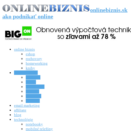
onlinebiznis.sk
ako podnikať online
online biznis
eshop
rozhovory
homeworking
knihy
sociálne médiá
facebook
twitter
google plus
linkedin
instagram
snapchat
email marketing
affiliate
blog
technológie
notebooky
mobilné telefóny