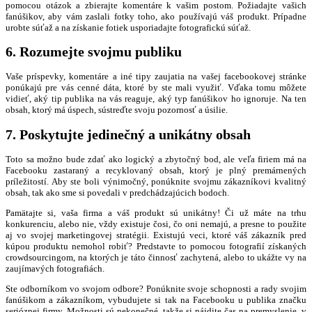
pomocou otázok a zbierajte komentáre k vašim postom. Požiadajte vašich
fanúšikov, aby vám zaslali fotky toho, ako používajú váš produkt. Prípadne
urobte súťaž a na získanie fotiek usporiadajte fotografickú súťaž.
6. Rozumejte svojmu publiku
Vaše príspevky, komentáre a iné tipy zaujatia na vašej facebookovej stránke
ponúkajú pre vás cenné dáta, ktoré by ste mali využiť. Vďaka tomu môžete
vidieť, aký tip publika na vás reaguje, aký typ fanúšikov ho ignoruje. Na ten
obsah, ktorý má úspech, sústreďte svoju pozornosť a úsilie.
7. Poskytujte jedinečný a unikátny obsah
Toto sa možno bude zdať ako logický a zbytočný bod, ale veľa firiem má na
Facebooku zastaraný a recyklovaný obsah, ktorý je plný premárnených
príležitostí. Aby ste boli výnimočný, ponúknite svojmu zákazníkovi kvalitný
obsah, tak ako sme si povedali v predchádzajúcich bodoch.
Pamätajte si, vaša firma a váš produkt sú unikátny! Či už máte na trhu
konkurenciu, alebo nie, vždy existuje čosi, čo oni nemajú, a presne to použite
aj vo svojej marketingovej stratégii. Existujú veci, ktoré váš zákazník pred
kúpou produktu nemohol robiť? Predstavte to pomocou fotografií získaných
crowdsourcingom, na ktorých je táto činnosť zachytená, alebo to ukážte vy na
zaujímavých fotografiách.
Ste odborníkom vo svojom odbore? Ponúknite svoje schopnosti a rady svojim
fanúšikom a zákazníkom, vybudujete si tak na Facebooku u publika značku
serióznej firmy. Možnosti sú nekonečné, takže si nájdite čas na premyslenie, v