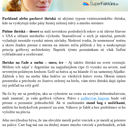
Parkland alebo parkové ihriská
sú akýmsi typom vnútrozemského ihriska,
kde sa vyskytujú úzke pásy hustej zelenej trávy a mnoho stromov.
Púštne ihriská – desert
sa stali novinkou posledných rokov a sú slávne hlavne
v USA a oblasti stredného východu. Starostlivosť o nich je náročná, pretože
vyžadujú neustále vysokú mieru závlahy. Niektorí tvrdia, že nemennosť terénu
a skoro žiaden presun z miesta na miesto ničia pôžitok z hry a neakceptujú
princíp golfovej architektúry. Napriek týmto poznámkam sú však ľuďmi
vyhľadávané a oceňované.
Ihrisko na ľade a snehu – snow, ice
– Aj takéto ihriská na svete existujú.
Môžete ich nájsť v Argentíne na najjužnejšom cípe či vysoko na severe, nad
severným polárnym kruhom. Golf sa hráva aj na Islande či na samotnej Aljaške.
Zážitok z hry na snehu láka hráčov zo všetkých kútov sveta. Okrem zmien
prostredia a prechodu zo žiarivo zelenej na bielu, vám tieto ihriská dajú úplne
iný pohľad na celý golf.
Na čo by ste sa predtým, ako sa vyberiete na cestu za novým dobrodružstvom,
mali zamerať, je vaša golfová výbava. Práve s
golfovým bagom
bude váš
presun o poznanie jednoduchší. Ak si zaobstaráte
stand bag s nožičkami
,
môžete ho kedykoľvek postaviť na zem. Váhovo je ľahší a bez problémov si ho
vyložíte na plecia.
Jeho nevýhodou býva, že ma obvykle menší počet vreciek a je menší aj priestor
na palice. Cart bag má zas na druhej strane mnoho vreciek a priehradiek, avšak