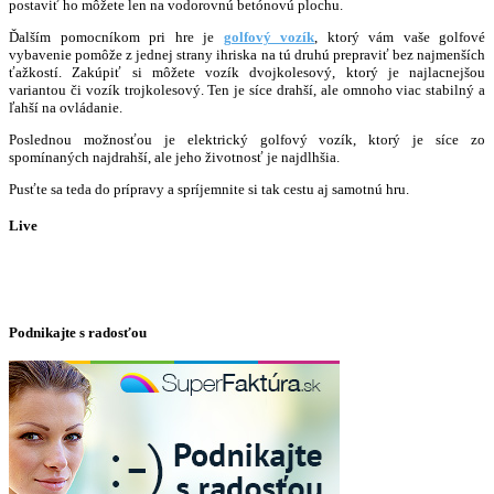
pos
taviť ho môžete len na vodorovnú betónovú plochu.
Ďalším pomocníkom pri hre je
golfový vozík
, ktorý vám vaše golfové
vybavenie pomôže z jednej strany ihriska na tú druhú prepraviť bez najmenších
ťažkostí. Zakúpiť si môžete vozík dvojkolesový, ktorý je najlacnejšou
variantou či vozík trojkolesový. Ten je síce drahší, ale omnoho viac stabilný a
ľahší na ovládanie.
Poslednou možnosťou je elektrický golfový vozík, ktorý je síce zo
spomínaných najdrahší, ale jeho životnosť je najdlhšia.
Pusťte sa teda do prípravy a spríjemnite si tak cestu aj samotnú hru.
Live
Podnikajte s radosťou