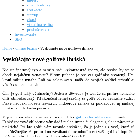
tablety
smart hodinky
aplikácie
startup
cloud
virtuálna realita
príslušenstvo
investovanie
SEO
Home
/
online biznis
/
Vyskúšajte nové golfové ihriská
Vyskúšajte nové golfové ihriská
Nie ste športový typ a nemáte radi výkonnostné športy, ale predsa by ste sa
chceli nejakému venovať? V tom prípade je pre vás golf ako stvorený. Hra,
ktorú miluje mnoho ľudí po celom svete, môže do svojich osídiel strhnúť aj
vás. Ak sa teda necháte.
Čím je golf taký výnimočný? Jeden z dôvodov je ten, že sa pri hre nemusíte
cítiť obmedzovaný. Pri skončení letnej sezóny sa golfu vôbec nemusíte vzdať.
Práve naopak, môžete navštíviť indoorové ihriská či pokračovať aj naďalej
vonku za chladného počasia.
V jesennom období sa však bez teplého
golfového oblečenia
nezaobídete.
Ľahké športové oblečenie vám dodá nielen šmrnc či eleganciu, ale je zároveň aj
praktické. Pri hre golfu vám nebude prekážať, čo je jednou z vecí, ktoré sú
najdôležitejšie. Aj pri malom zaváhaní či nepohodlnosti vaša golfová loptička
môže poletieť kamsi do neznáma a minúť tak cieľ.