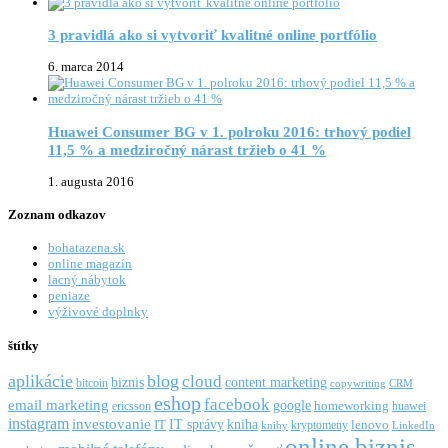
3 pravidlá ako si vytvoriť kvalitné online portfólio
6. marca 2014
Huawei Consumer BG v 1. polroku 2016: trhový podiel
11,5 % a medziročný nárast tržieb o 41 %
1. augusta 2016
Zoznam odkazov
bohatazena.sk
online magazín
lacný nábytok
peniaze
výživové doplnky
štítky
aplikácie
blog
cloud
biznis
content marketing
bitcoin
copywriting
CRM
eshop
facebook
email marketing
google
ericsson
homeworking
huawei
instagram
investovanie
IT správy
kniha
IT
kryptomeny
lenovo
knihy
LinkedIn
online biznis