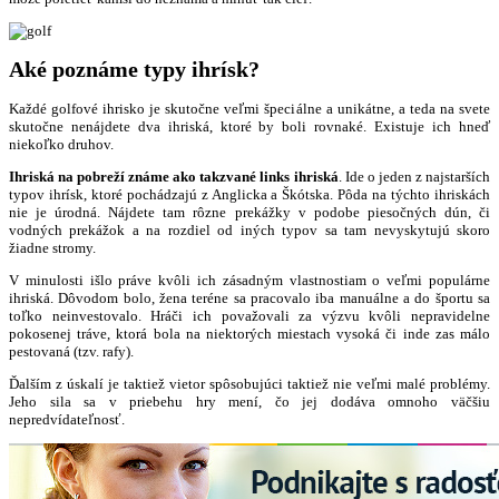
Aké poznáme typy ihrísk?
Každé golfové ihrisko je skutočne veľmi špeciálne a unikátne, a teda na svete
skutočne nenájdete dva ihriská, ktoré by boli rovnaké. Existuje ich hneď
niekoľko druhov.
Ihriská na pobreží známe ako takzvané links ihriská
. Ide o jeden z najstarších
typov ihrísk, ktoré pochádzajú z Anglicka a Škótska. Pôda na týchto ihriskách
nie je úrodná. Nájdete tam rôzne prekážky v podobe piesočných dún, či
vodných prekážok a na rozdiel od iných typov sa tam nevyskytujú skoro
žiadne stromy.
V minulosti išlo práve kvôli ich zásadným vlastnostiam o veľmi populárne
ihriská. Dôvodom bolo, žena teréne sa pracovalo iba manuálne a do športu sa
toľko neinvestovalo. Hráči ich považovali za výzvu kvôli nepravidelne
pokosenej tráve, ktorá bola na niektorých miestach vysoká či inde zas málo
pestovaná (tzv. rafy).
Ďalším z úskalí je taktiež vietor spôsobujúci taktiež nie veľmi malé problémy.
Jeho sila sa v priebehu hry mení, čo jej dodáva omnoho väčšiu
nepredvídateľnosť.