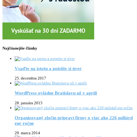
Najčítanejšie články
Vsaďte na istotu a poistite si úver
25. decembra 2017
WordPress ovládne Bratislavu už v apríli
28. januára 2015
Organizovaný zločin pripraví firmy o viac ako 226 miliárd
eur ročne
29. marca 2014