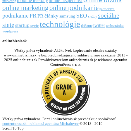
mobilné telefóny
online bezpečnosť
marketing
online marketing
online podnikanie
partnerstvo
sociálne
podnikanie
PR
SEO
PR články
samsung
služby
technológie
siete
startup
twitter
webstránka
sygic
tlačiarne
wordpress
onlinebiznis.sk
Všetky práva vyhradené. Akékoľvek kopírovanie obsahu stránky
www.onlinebiznis.sk je bez predchádzajúceho súhlasu prísne zakázané. 2013 -
2025 onlinebiznis.sk Prevádzkovateľom onlinebiznis.sk je reklamná agentúra
ContentPress s. r. o.
Všetky práva vyhradené. Portál onlinebiznis.sk prevádzkuje spoločnosť
contentpress.sk - reklamná agentúra Michalovce
© 2013 - 2019
Scroll To Top