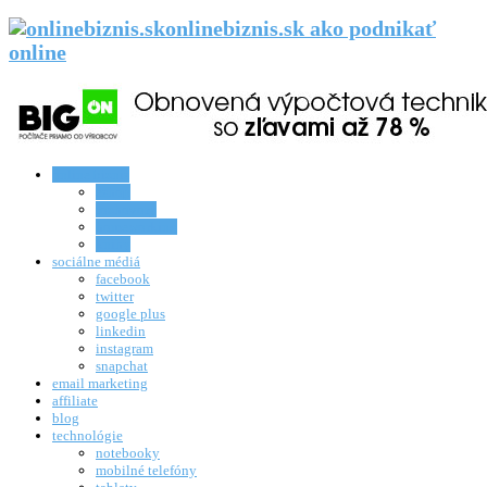
onlinebiznis.sk ako podnikať
online
online biznis
eshop
rozhovory
homeworking
knihy
sociálne médiá
facebook
twitter
google plus
linkedin
instagram
snapchat
email marketing
affiliate
blog
technológie
notebooky
mobilné telefóny