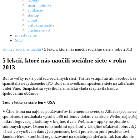
tablety
smart hodinky
aplikácie
startup
cloud
virtuálna realita
príslušenstvo
investovanie
SEO
Home
/
sociálne médiá
/
5 lekcií, ktoré nás naučili sociálne siete v roku 2013
5 lekcií, ktoré nás naučili sociálne siete v roku
2013
Bol to veľký rok z pohľadu sociálnych sietí. Twitter vstúpil na trh, Facebook sa
spamätal z nevydareného IPO. Boli sme svedkami spustenia siete na zdieľanie
videí Vine. Snapchat sa vyšvihol a americká vláda si spravila hanbu
špehovaním občanov.
Toto všetko sa stalo len v USA
V Číne, ktorá má najviac používateľov internetu na svete, sa Alibaba (ecomerce
spoločnosť) nezdráhala vysoliť 586 miliónov dolárov za akcie Weibo, najlepšej
mikroblogovacej platformy v krajine, rivala WeChatu – appky na písanie si
súkromých správ. Okrem toho mobilní operátori v Ukrajine očakávali obrovský
nárast vo využívaní dátových prenosov, kvôli protestom proti prezidentovi
Janukovičovi, ktoré boli organizované na sociálnych sieťach. Tak isto ako tie