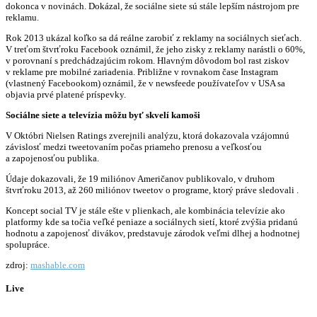
dokonca v novinách. Dokázal, že sociálne siete sú stále lepším nástrojom pre
reklamu.
Rok 2013 ukázal koľko sa dá reálne zarobiť z reklamy na sociálnych sieťach.
V treťom štvrťroku Facebook oznámil, že jeho zisky z reklamy narástli o 60%,
v porovnaní s predchádzajúcim rokom. Hlavným dôvodom bol rast ziskov
v reklame pre mobilné zariadenia. Približne v rovnakom čase Instagram
(vlastnený Facebookom) oznámil, že v newsfeede používateľov v USA sa
objavia prvé platené príspevky.
Sociálne siete a televízia môžu byť skvelí kamoši
V Októbri Nielsen Ratings zverejnili analýzu, ktorá dokazovala vzájomnú
závislosť medzi tweetovaním počas priameho prenosu a veľkosťou
a zapojenosťou publika.
Údaje dokazovali, že 19 miliónov Američanov publikovalo, v druhom
štvrťroku 2013, až 260 miliónov tweetov o programe, ktorý práve sledovali .
Koncept social TV je stále ešte v plienkach, ale kombinácia televízie ako
platformy kde sa točia veľké peniaze a sociálnych sietí, ktoré zvýšia pridanú
hodnotu a zapojenosť divákov, predstavuje zárodok veľmi dlhej a hodnotnej
spolupráce.
zdroj:
mashable.com
Live