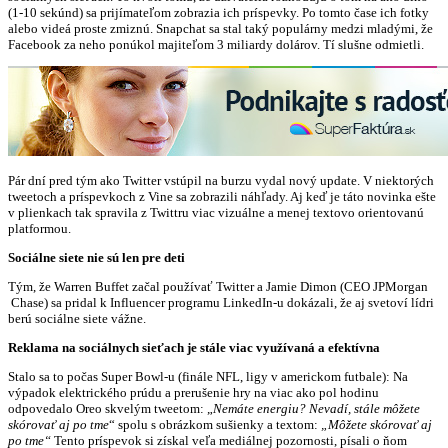
(1-10 sekúnd) sa prijímateľom zobrazia ich príspevky. Po tomto čase ich fotky
alebo videá proste zmiznú. Snapchat sa stal taký populárny medzi mladými, že
Facebook za neho ponúkol majiteľom 3 miliardy dolárov. Tí slušne odmietli.
Pár dní pred tým ako Twitter vstúpil na burzu vydal nový update. V niektorých
tweetoch a príspevkoch z Vine sa zobrazili náhľady. Aj keď je táto novinka ešte
v plienkach tak spravila z Twittru viac vizuálne a menej textovo orientovanú
platformou.
Sociálne siete nie sú len pre deti
Tým, že Warren Buffet začal používať Twitter a Jamie Dimon (CEO JPMorgan
Chase) sa pridal k Influencer programu LinkedIn-u dokázali, že aj svetoví lídri
berú sociálne siete vážne.
Reklama na sociálnych sieťach je stále viac využívaná a efektívna
Stalo sa to počas Super Bowl-u (finále NFL, ligy v americkom futbale): Na
výpadok elektrického prúdu a prerušenie hry na viac ako pol hodinu
odpovedalo Oreo skvelým tweetom: „
Nemáte energiu? Nevadí, stále môžete
skórovať aj po tme
“ spolu s obrázkom sušienky a textom:
„Môžete skórovať aj
po tme“
Tento príspevok si získal veľa mediálnej pozornosti, písali o ňom