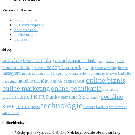
Zoznam odkazov
lacný nábytok
výživové doplnky
bohatazena.sk
online magazín
peniaze
štítky
aplikácie
blog
cloud
biznis
content marketing
bitcoin
copywriting
CRM
eshop
facebook
email marketing
google
ericsson
homeworking
huawei
instagram
investovanie
IT správy
kniha
IT
kryptomeny
lenovo
knihy
LinkedIn
online biznis
mobilné telefóny
online bezpečnosť
marketing
online marketing
online podnikanie
partnerstvo
sociálne
podnikanie
PR
SEO
PR články
samsung
služby
technológie
siete
startup
twitter
webstránka
sygic
tlačiarne
wordpress
onlinebiznis.sk
Všetky práva vyhradené. Akékoľvek kopírovanie obsahu stránky