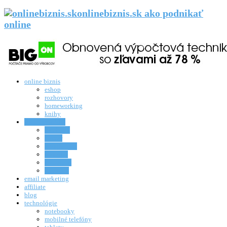
onlinebiznis.sk ako podnikať
online
online biznis
eshop
rozhovory
homeworking
knihy
sociálne médiá
facebook
twitter
google plus
linkedin
instagram
snapchat
email marketing
affiliate
blog
technológie
notebooky
mobilné telefóny