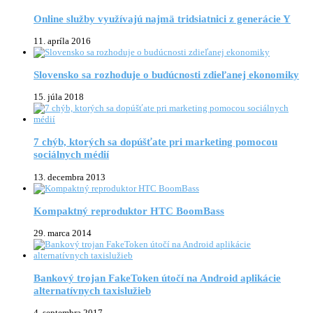
Online služby využívajú najmä tridsiatnici z generácie Y
11. apríla 2016
Slovensko sa rozhoduje o budúcnosti zdieľanej ekonomiky
15. júla 2018
7 chýb, ktorých sa dopúšťate pri marketing pomocou
sociálnych médií
13. decembra 2013
Kompaktný reproduktor HTC BoomBass
29. marca 2014
Bankový trojan FakeToken útočí na Android aplikácie
alternatívnych taxislužieb
4. septembra 2017