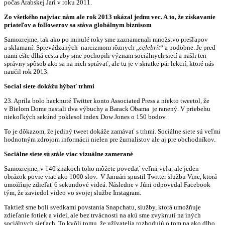
počas Arabskej Jari v roku 2011.
Zo všetkého najviac nám ale rok 2013 ukázal jednu vec. A to, že získavanie
priateľov a followerov sa stáva globálnym biznisom
Samozrejme, tak ako po minulé roky sme zaznamenali množstvo prešľapov
a sklamaní. Sprevádzaných narcizmom rôznych „
celebrít
“ a podobne. Je pred
nami ešte dlhá cesta aby sme pochopili význam sociálnych sietí a našli ten
správny spôsob ako sa na nich správať, ale tu je v skratke pár lekcií, ktoré nás
naučil rok 2013.
Social siete dokážu hýbať trhmi
23. Apríla bolo hacknuté Twitter konto Associated Press a niekto tweetol, že
v Bielom Dome nastali dva výbuchy a Barack Obama je ranený. V priebehu
niekoľkých sekúnd poklesol index Dow Jones o 150 bodov.
To je dôkazom, že jediný tweet dokáže zamávať s trhmi. Sociálne siete sú veľmi
hodnotným zdrojom informácii nielen pre žurnalistov ale aj pre obchodníkov.
Sociálne siete sú stále viac vizuálne zamerané
Samozrejme, v 140 znakoch toho môžete povedať veľmi veľa, ale jeden
obrázok povie viac ako 1000 slov. V Januári spustil Twitter službu Vine, ktorá
umožňuje zdieľať 6 sekundové videá. Následne v Júni odpovedal Facebook
tým, že zaviedol video vo svojej službe Instagram.
Taktiež sme boli svedkami povstania Snapchatu, služby, ktorá umožňuje
zdieľanie fotiek a videí, ale bez trvácnosti na akú sme zvyknutí na iných
sociálnych sieťach. To kvôli tomu, že užívatelia rozhodujú o tom na ako dlho