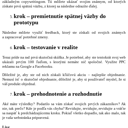
základným copywritingom. Tú môžete ukázať svojim známym, od ktorých
získate prvú spätnú väzbu, z ktorej sa následne odrazíte ďalej.
krok – premietnutie spätnej väzby do
prototypu
Následne môžete využiť feedback, ktorý ste získali od svojich známych
a zapracovať potrebné zmeny.
krok
–
testovanie v realite
Teraz príde na rad prvá skutočná skúška. Je potrebné, aby ste tentokrát svoj web
ukázali prvým 100 ľuďom, s ktorými nemáte nič spoločné. Využite PPC
reklamu na Google a Facebooku.
Dôležité je, aby ste od nich získali kľúčovú akciu – najlepšie objednanie.
Nemusí ísť o skutočné objednanie, dôležité je, aby si používateľ myslel, že si
váš produkt objednal.
krok – prehodnotenie a rozhodnutie
Aké máte výsledky? Podarilo sa vám získať svojich prvých zákazníkov? Ak
nie, tak prečo? Kde je podľa vás chyba? Revidujte, revidujte, revidujte a vráťte
sa naspäť k predchádzajúcemu kroku. Pokiaľ všetko dopadlo, tak ako malo, tak
je vaša webstránka pripravená.
Live