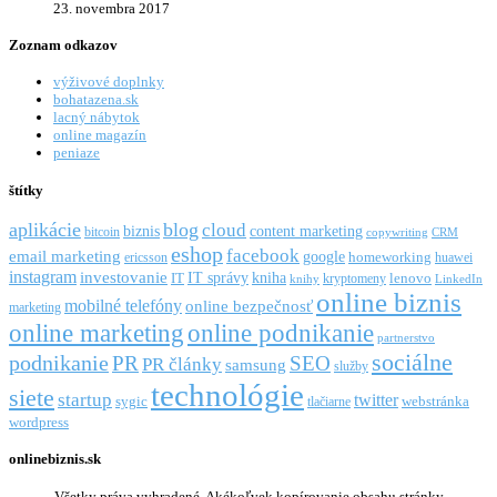
23. novembra 2017
Zoznam odkazov
výživové doplnky
bohatazena.sk
lacný nábytok
online magazín
peniaze
štítky
aplikácie
blog
cloud
biznis
content marketing
bitcoin
copywriting
CRM
eshop
facebook
email marketing
google
ericsson
homeworking
huawei
instagram
investovanie
IT správy
kniha
IT
kryptomeny
lenovo
knihy
LinkedIn
online biznis
mobilné telefóny
online bezpečnosť
marketing
online marketing
online podnikanie
partnerstvo
sociálne
podnikanie
PR
SEO
PR články
samsung
služby
technológie
siete
startup
twitter
webstránka
sygic
tlačiarne
wordpress
onlinebiznis.sk
Všetky práva vyhradené. Akékoľvek kopírovanie obsahu stránky