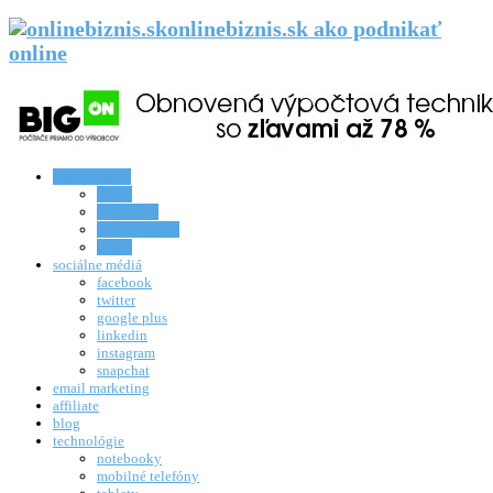
onlinebiznis.sk ako podnikať
online
online biznis
eshop
rozhovory
homeworking
knihy
sociálne médiá
facebook
twitter
google plus
linkedin
instagram
snapchat
email marketing
affiliate
blog
technológie
notebooky
mobilné telefóny