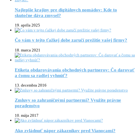
Najlepšie krajiny pre digitálnych nomádov: Kde to
skutočne dáva zmysel?
19. apríla 2025
Čo vám v tejto ťažkej dobe zaručí prežitie vašej firmy?
18. marca 2021
Etiketa obdarovávania obchodných partnerov: Čo darovať
a čomu sa radšej vyhnúť?
13. decembra 2016
Zmluvy so zahraničnými partnermi? Využite právne
poradenstvo
10. mája 2017
Ako zvládnuť nápor zákazníkov pred Vianocami?