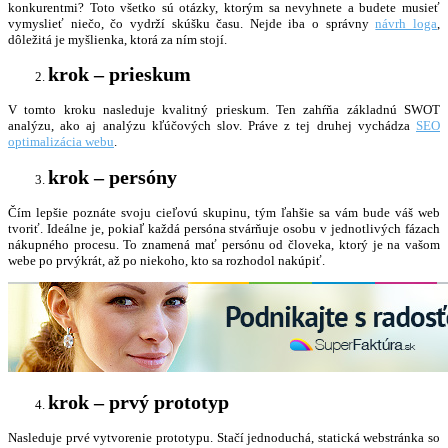
konkurentmi? Toto všetko sú otázky, ktorým sa nevyhnete a budete musieť
vymyslieť niečo, čo vydrží skúšku času. Nejde iba o správny
návrh loga
,
dôležitá je myšlienka, ktorá za ním stojí.
krok – prieskum
V tomto kroku nasleduje kvalitný prieskum. Ten zahŕňa základnú SWOT
analýzu, ako aj analýzu kľúčových slov. Práve z tej druhej vychádza
SEO
optimalizácia webu
.
krok – persóny
Čím lepšie poznáte svoju cieľovú skupinu, tým ľahšie sa vám bude váš web
tvoriť. Ideálne je, pokiaľ každá persóna stvárňuje osobu v jednotlivých fázach
nákupného procesu. To znamená mať persónu od človeka, ktorý je na vašom
webe po prvýkrát, až po niekoho, kto sa rozhodol nakúpiť.
krok – prvý prototyp
Nasleduje prvé vytvorenie prototypu. Stačí jednoduchá, statická webstránka so