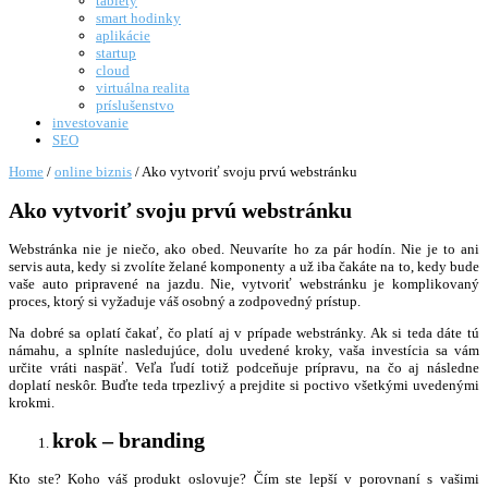
tablety
smart hodinky
aplikácie
startup
cloud
virtuálna realita
príslušenstvo
investovanie
SEO
Home
/
online biznis
/
Ako vytvoriť svoju prvú webstránku
Ako vytvoriť svoju prvú webstránku
Webstránka nie je niečo, ako obed. Neuvaríte ho za pár hodín. Nie je to ani
servis auta, kedy si zvolíte želané komponenty a už iba čakáte na to, kedy bude
vaše auto pripravené na jazdu. Nie, vytvoriť webstránku je komplikovaný
proces, ktorý si vyžaduje váš osobný a zodpovedný prístup.
Na dobré sa oplatí čakať, čo platí aj v prípade webstránky. Ak si teda dáte tú
námahu, a splníte nasledujúce, dolu uvedené kroky, vaša investícia sa vám
určite vráti naspäť. Veľa ľudí totiž podceňuje prípravu, na čo aj následne
doplatí neskôr. Buďte teda trpezlivý a prejdite si poctivo všetkými uvedenými
krokmi.
krok – branding
Kto ste? Koho váš produkt oslovuje? Čím ste lepší v porovnaní s vašimi