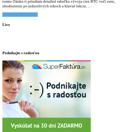
tomto článku ti prinášam detailnú tabuľku vývoja cien BTC voči euru,
zhodnotenie po jednotlivých rokoch a hlavné lekcie, ...
Chcem vediet viac... »
Live
Podnikajte s radosťou