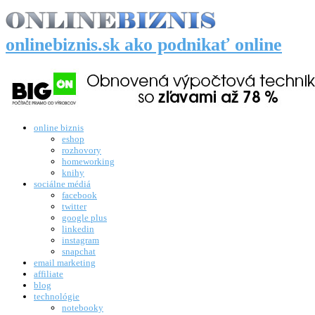
onlinebiznis.sk ako podnikať online
online biznis
eshop
rozhovory
homeworking
knihy
sociálne médiá
facebook
twitter
google plus
linkedin
instagram
snapchat
email marketing
affiliate
blog
technológie
notebooky