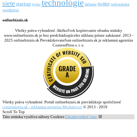
technológie
siete
startup
twitter
webstránka
sygic
tlačiarne
wordpress
onlinebiznis.sk
Všetky práva vyhradené. Akékoľvek kopírovanie obsahu stránky
www.onlinebiznis.sk je bez predchádzajúceho súhlasu prísne zakázané. 2013 -
2025 onlinebiznis.sk Prevádzkovateľom onlinebiznis.sk je reklamná agentúra
ContentPress s. r. o.
Všetky práva vyhradené. Portál onlinebiznis.sk prevádzkuje spoločnosť
contentpress.sk - reklamná agentúra Michalovce
© 2013 - 2019
Scroll To Top
Táto stránka využíva súbory Cookies
Chcem vedieť viac.
☒