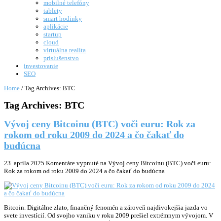
mobilné telefóny
tablety
smart hodinky
aplikácie
startup
cloud
virtuálna realita
príslušenstvo
investovanie
SEO
Home
/
Tag Archives: BTC
Tag Archives:
BTC
Vývoj ceny Bitcoinu (BTC) voči euru: Rok za
rokom od roku 2009 do 2024 a čo čakať do
budúcna
23. apríla 2025
Komentáre vypnuté
na Vývoj ceny Bitcoinu (BTC) voči euru:
Rok za rokom od roku 2009 do 2024 a čo čakať do budúcna
Bitcoin. Digitálne zlato, finančný fenomén a zároveň najdivokejšia jazda vo
svete investícií. Od svojho vzniku v roku 2009 prešiel extrémnym vývojom. V