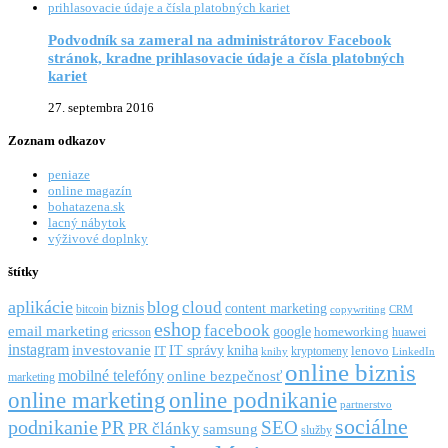
Podvodník sa zameral na administrátorov Facebook
stránok, kradne prihlasovacie údaje a čísla platobných
kariet
27. septembra 2016
Zoznam odkazov
peniaze
online magazín
bohatazena.sk
lacný nábytok
výživové doplnky
štítky
aplikácie
blog
cloud
biznis
content marketing
bitcoin
copywriting
CRM
eshop
facebook
email marketing
google
ericsson
homeworking
huawei
instagram
investovanie
IT správy
kniha
IT
kryptomeny
lenovo
knihy
LinkedIn
online biznis
mobilné telefóny
online bezpečnosť
marketing
online marketing
online podnikanie
partnerstvo
sociálne
podnikanie
PR
SEO
PR články
samsung
služby