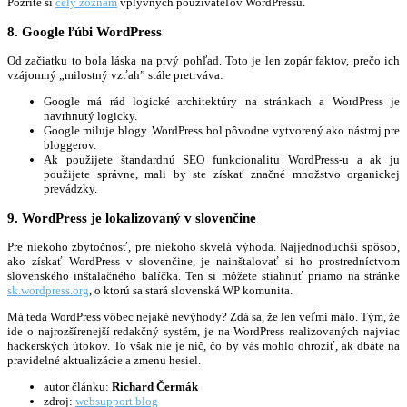
Pozrite si
celý zoznam
vplyvných používateľov WordPressu.
8. Google ľúbi WordPress
Od začiatku to bola láska na prvý pohľad. Toto je len zopár faktov, prečo ich
vzájomný „milostný vzťah” stále pretrváva:
Google má rád logické architektúry na stránkach a WordPress je
navrhnutý logicky.
Google miluje blogy. WordPress bol pôvodne vytvorený ako nástroj pre
bloggerov.
Ak použijete štandardnú SEO funkcionalitu WordPress-u a ak ju
použijete správne, mali by ste získať značné množstvo organickej
prevádzky.
9. WordPress je lokalizovaný v slovenčine
Pre niekoho zbytočnosť, pre niekoho skvelá výhoda. Najjednoduchší spôsob,
ako získať WordPress v slovenčine, je nainštalovať si ho prostredníctvom
slovenského inštalačného balíčka. Ten si môžete stiahnuť priamo na stránke
sk.wordpress.org
, o ktorú sa stará slovenská WP komunita.
Má teda WordPress vôbec nejaké nevýhody? Zdá sa, že len veľmi málo. Tým, že
ide o najrozšírenejší redakčný systém, je na WordPress realizovaných najviac
hackerských útokov. To však nie je nič, čo by vás mohlo ohroziť, ak dbáte na
pravidelné aktualizácie a zmenu hesiel.
autor článku:
Richard Čermák
zdroj:
websupport blog