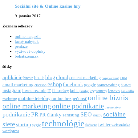
Sociální sítě & Online kasino hry
9. januára 2017
Zoznam odkazov
online magazín
lacný nábytok
peniaze
výživové doplnky
bohatazena.sk
štítky
aplikácie
blog
cloud
biznis
content marketing
bitcoin
copywriting
CRM
eshop
facebook
email marketing
google
ericsson
homeworking
huawei
instagram
investovanie
IT správy
kniha
IT
kryptomeny
lenovo
knihy
LinkedIn
online biznis
mobilné telefóny
online bezpečnosť
marketing
online marketing
online podnikanie
partnerstvo
sociálne
podnikanie
PR
SEO
PR články
samsung
služby
technológie
siete
startup
twitter
webstránka
sygic
tlačiarne
wordpress