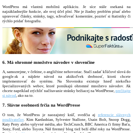
WordPress má vlastnú mobilnú aplikáciu. Je síce stále osekaná na
najzákladnejšie funkcie, ale svoj účel plní. Nie je žiadny problém písať alebo
upravovať články, stránky, tagy, schvaľovať komentáre, pozrieť si štatistiky či
rýchlo pridať fotografiu.
6. Má ohromné množstvo návodov v slovenčine
A, samozrejme, v češtine, o angličtine nehovoriac. Stačí zadať kľúčové slová do
google.sk a nájdete návod na akúkoľvek drobnosť, ktorú chcete
implementovať do systému. Na Slovensku existuje hneď niekoľko
špecializovaných webov, ktoré ponúkajú ohromné množstvo návodov. Ak
chcete napríklad zrýchliť načítavanie stránky bežiacej na WordPresse,
prečítajte
si návod
, ako na to.
7. Slávne osobnosti frčia na WordPresse
O tom, že WordPress je naozajstný kráľ, svedčia aj
referencie slávnych
používateľov
. Kim Kardashian, Sylvester Stallone, Usain Bolt, Snoop Dogg,
Katy Perry alebo vplyvné média, ako TechCrunch, BBC America či firmy Baťa,
Sony, Ford, alebo Toyota. Náš firemný blog tiež beží dlhé roky na WordPresse.