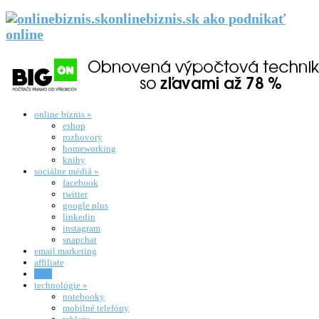
onlinebiznis.sk ako podnikať
online
online biznis
»
eshop
rozhovory
homeworking
knihy
sociálne médiá
»
facebook
twitter
google plus
linkedin
instagram
snapchat
email marketing
affiliate
blog
technológie
»
notebooky
mobilné telefóny