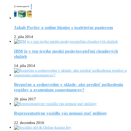
Jakub Pavlov o online biznise s toaletným papierom
2. júla 2014
IBM je v top trojke medzi poskytovateľmi cloudových
služieb
14. júla 2014
Bezpečne a zodpovedne v sklade: ako predísť poškodeniu
regálov a zraneniam zamestnancov?
20. júna 2017
Reprezentatívne vozidlo vás nemusí stať milióny
22. decembra 2016