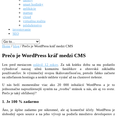
tablety
smart hodinky
aplikácie
startup
cloud
virtuálna realita
príslušenstvo
investovanie
SEO
Home
/
blog
/
Prečo je WordPress kráľ medzi CMS
Prečo je WordPress kráľ medzi CMS
Len pred mesiacom
oslávil 12 rokov
. Za tak krátku dobu sa mu podarilo
vybudovať naozaj silnú komunitu fanúšikov a obrovskú základňu
používateľov. Je výnimočný svojou škálovateľnosťou, pretože ľahko začnete
na zdieľanom hostingu a neskôr môžete vyrásť až na clustrové riešenie.
U nás beží momentálne viac ako 20 000 inštalácií WordPress a je to
jednoznačne najrozšírenejší systém na „tvorbu” stránok u nás, ale aj vo svete.
Prečo je taký obľúbený?
1. Je 100 % zadarmo
Áno, je úplne zadarmo pre súkromné, ale aj komerčné účely. WordPress je
slobodný open source a na jeho vývoji sa podieľa množstvo developerov z