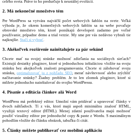
celého sveta. Práve to ho predurčuje k neustálej evolúcii.
2. Má nekonečné množstvo tém
Pre WordPress sa vytvára najväčší počet webových šablón na svete. Veľká
výhoda je, že okrem komerčných webových šablón sa na webe povaľuje
obrovské množstvo tém, ktoré ponúkajú developeri zadarmo pre voľné
používanie, prípadne demo a trial verzie. My sme pre vás nedávno vybrali tie
najkrajšie.
Stačí si vybrať
.
3. Akékoľvek rozšírenie nainštalujete za pár sekúnd
Chcete mať na svojej stránke možnosť zdieľania na sociálnych sieťach?
Existujú desiatky pluginov, ktoré si jednoduchou inštaláciou vložíte na svoju
stránku bez akejkoľvek znalosti programovania. Chcete si zálohovať svoju
stránku,
optimalizovať ju z pohľadu SEO
, merať návštevnosť alebo zrýchliť
načítavanie stránky? Žiadny problém. Je to len zlomok pluginov, ktoré si
môžete jednoducho nainštalovať do svojho WordPressu.
4. Písanie a editácia článkov alá Word
WordPress má perfektný editor. Umožní vám pridávať a upravovať články v
dvoch náhľadoch. Tí z vás, ktorí majú aspoň minimálnu znalosť HTML,
využijú textový editor (HTML). Menej zdatní používatelia majú možnosť
použiť vizuálny editor pre jednoduché copy & paste z Wordu. S maximálnym
pohodlím vložíte do článku obrázok, tabuľku či citát.
5. Články môžete publikovať cez mobilnú aplikáciu